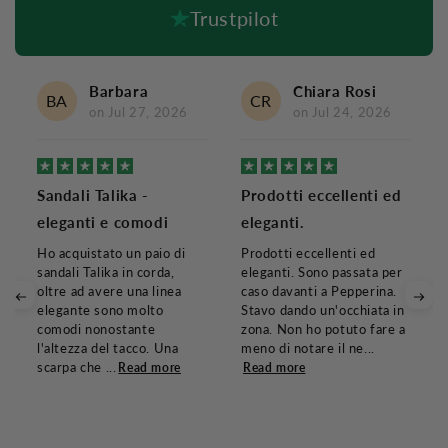
Trustpilot
Barbara
Chiara Rosi
BA
CR
on
Jul 27, 2026
on
Jul 24, 2026
Sandali Talika -
Prodotti eccellenti ed
eleganti e comodi
eleganti.
Ho acquistato un paio di
Prodotti eccellenti ed
sandali Talika in corda,
eleganti. Sono passata per
oltre ad avere una linea
caso davanti a Pepperina.
elegante sono molto
Stavo dando un'occhiata in
comodi nonostante
zona. Non ho potuto fare a
l'altezza del tacco. Una
meno di notare il ne...
scarpa che ...
Read more
Read more