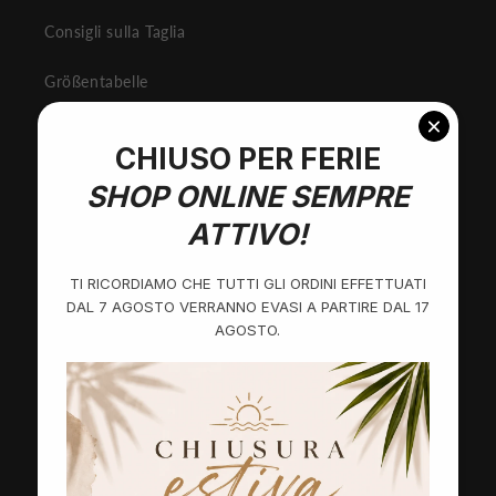
Consigli sulla Taglia
Größentabelle
Custom Schuhe
Verschenken Sie einen Geschenkgutschein
Festeggia il tuo Compleanno!
PEPPERINA STORE MILANO
Öffnungszeiten
Di./Sa. 10.00/13.30 - 15.30/19.30 Uhr
Montag 15:30 - 19:30 Uhr
NEUES HAUPTSITZ: