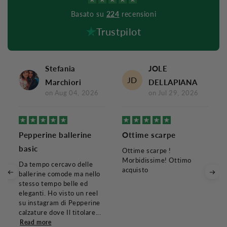
Basato su
224
recensioni
Trustpilot
Stefania
JOLE
JD
Marchiori
DELLAPIANA
on
Aug 04, 2026
on
Jul 29, 2026
Pepperine ballerine
Ottime scarpe
basic
Ottime scarpe !
Morbidissime! Ottimo
Da tempo cercavo delle
acquisto
ballerine comode ma nello
stesso tempo belle ed
eleganti. Ho visto un reel
su instagram di Pepperine
calzature dove Il titolare...
Read more