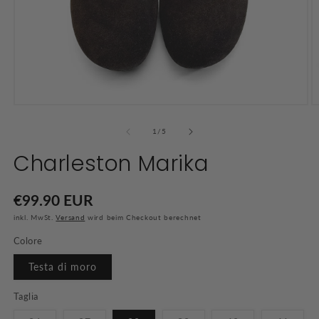
Medien
M
1
2
in
in
von
1
/
5
Modal
M
öffnen
öf
Charleston Marika
Normaler
€99.90 EUR
Preis
inkl. MwSt.
Versand
wird beim Checkout berechnet
Colore
Testa di moro
Taglia