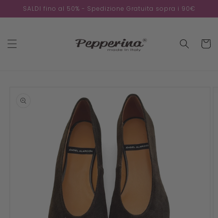
Direkt
SALDI fino al 50% - Spedizione Gratuita sopra i 90€
zum
Inhalt
Warenko
oduktinformationen
ringen