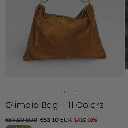
O
m
Open
2
media
in
1
m
in
of
1
/
27
modal
Olimpia Bag - 11 Colors
Regular
€59.00 EUR
€53.10 EUR
SALE 10%
price