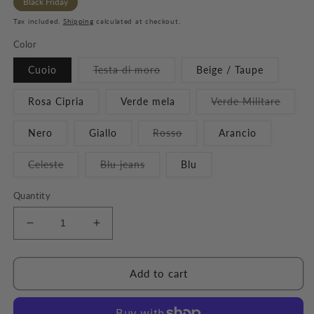
Black Friday
Tax included.
Shipping
calculated at checkout.
Color
Cuoio
Testa di moro
Beige / Taupe
Rosa Cipria
Verde mela
Verde Militare
Nero
Giallo
Rosso
Arancio
Celeste
Blu jeans
Blu
Quantity
Decrease
Increase
quantity
quantity
for
for
Olimpia
Olimpia
Add to cart
Bag
Bag
-
-