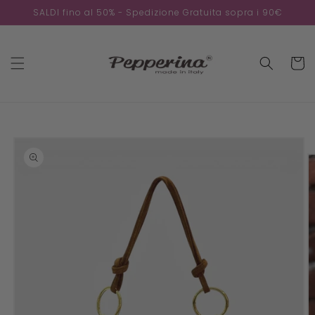
Skip to
SALDI fino al 50% - Spedizione Gratuita sopra i 90€
content
Cart
Skip to
product
information