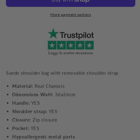
11
11
Colors
Colors
More payment options
Suede shoulder bag with removable shoulder strap
Material:
Real Chamois
Dimensions WxH:
36
x26cm
Handle:
YES
Shoulder strap:
YES
Closure
: Zip closure
Pocket:
YES
Hypoallergenic metal parts